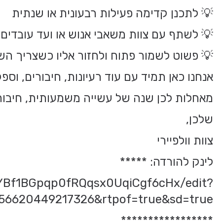
💡 לתכנן קדימה פעילות רבעונית או שנתית
💡 לשתף עם צוות משאבי אנוש או ועד עובדים
💡 פשוט לשמור פתוח ולחזור אליו כשצריך ה
אנחנו כאן תמיד עם עוד רעיונות, חיבורים, וספק
מאחלות לכן שנה של עשייה משמעותית, חיבורי
שלכן,
צוות וולפיירי
לינק להורדה: *****
7YBf1BGpqp0fRQqsx0UqiCgf6cHx/edit?
756620449217326&rtpof=true&sd=true
*****************