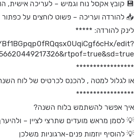
💾 קובץ אקסל נוח וגמיש – לעריכה אישית, ה
📥 להורדה ועריכה – פשוט לוחצים על כפתור Download
לינק להורדה: *****
7YBf1BGpqp0fRQqsx0UqiCgf6cHx/edit?
756620449217326&rtpof=true&sd=true
*****************
או לגלול למטה , להכנס לכרטיס של לוח השנה, ול
*****************
איך אפשר להשתמש בלוח השנה?
💡 לסמן מראש מועדים שתרצי לציין – ולהיער
💡 להוסיף יוזמות פנים-ארגוניות משלכן