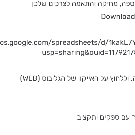
וספה, מחיקה והתאמה לצרכים שלכן
docs.google.com/spreadsheets/d/1kakL
usp=sharing&ouid=117921
לחוץ על האייקון של הגלובוס (WEB)
ך עם ספקים ותקציב