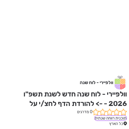
וולפיירי - לוח שנה
וולפיירי - לוח שנה חדש לשנת תשפ"ו 
2026 - -> להורדת הדף לחצ/י על 
האייקון של הגלובוס המרושת (WEB)
0 מדרגים
תוכנית רווחה שנתית
כל הארץ