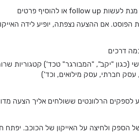
 או להוסיף פרטים
פוסט. אם ההצעה נצפתה, יופיע לידה האייקון 
כמה דרכים
(כגון "יקב", "המבורגר" טכד') קטגוריות שרות 
עסק חברתי, עסק מילואים, וכד')
 הספק ולחיצה על האייקון של הכוכב. יפתח חל