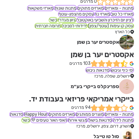
0 מדרגים
מתנות - ומארזים
מארזים מתוקים
מתנות שונות
מארזי משקאות
מארזי כל טוב
מארזי נוי
עסקים מהצפון-עוטף
לציון יום הזיכרון והשביעי באוקטובר
גיוון מגדרי
כשר
עסק קו עימות (עוטף/צפון)
ידידותי לסביבה
תרומה חברתית
כל הארץ
אקסטרים יער בן שמן
אקסטרים יער בן שמן
103 מדרגים
ימי כיף וגיבוש
סדנאות גיבוש
ירושלים, שפלה, מרכז
ספרינקלס בייקרי בע״מ
בייקרי אמריקאי פריזאי בעבודת יד.
94 מדרגים
מתנות - ומארזים
מוצרים ממותגים
מארזים מתוקים
Happy Hour
סדנאות
מתנות לידה
סדנאות בישול
מגשי אירוח
האפי האור טעימים 💜
כשר
השרון, דרום, צפון, ירושלים, מרכז
סול טו טייבל