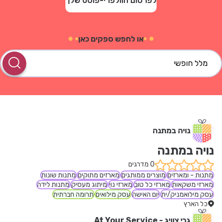
לפרסום הוולפרי-פוסט שלך
או לחפש ספקים כאן
מלל חופשי
נויה במתנה
נויה במתנה
0 מדרגים
מתנות - ומארזים
מוצרים ממותגים
מארזים מתוקים
מתנות שונות
מארזי משקאות
מארזי כל טוב
מארזי נוי
מיתוג מעסיק
מתנות לידה
עסק מילואמניק/ית
יום האישה
עסק מילואים
תרומה חברתית
כל הארץ
גרי צוויג - At Your Service