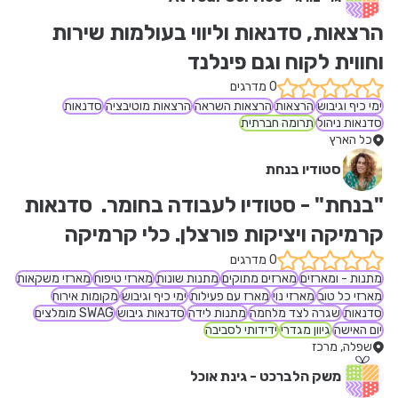
הרצאות, סדנאות וליווי בעולמות שירות 
וחווית לקוח וגם פינלנד
0 מדרגים
ימי כיף וגיבוש
הרצאות
הרצאות השראה
הרצאות מוטיבציה
סדנאות
סדנאות ניהול
תרומה חברתית
כל הארץ
סטודיו בנחת
"בנחת" - סטודיו לעבודה בחומר.  סדנאות 
קרמיקה ויציקות פורצלן. כלי קרמיקה 
ומארזים לחג
0 מדרגים
מתנות - ומארזים
מארזים מתוקים
מתנות שונות
מארזי טיפוח
מארזי משקאות
מארזי כל טוב
מארזי נוי
מארז עם פעילות
ימי כיף וגיבוש
מקומות אירוח
סדנאות
שגרה לצד מלחמה
מתנות לידה
סדנאות גיבוש
SWAG מומלצים
יום האישה
גיוון מגדרי
ידידותי לסביבה
שפלה, מרכז
משק הלברכט - גינת אוכל