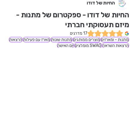
החיות של דודו
יפעת ונונו לופו - יועצת ארגונית
החיות של דודו - ספקטרום של מתנות - 
מיזם תעסוקתי חברתי
17 מדרגים
מתנות - ומארזים
מוצרים ממותגים
מתנות שונות
מארז עם פעילות
הרצאות
הרצאות השראה
SWAG מומלצים
יום האישה
משתתף בכנס growth mindset
תרומה חברתית
כל הארץ
אלוורה-הדרך הטבעית לחיזוק ולטיפוח הגוף
ייעוץ ושיווק מוצרי אלוורה לכל המשפחה.
1 מדרגים
מתנות - ומארזים
גיוון מגדרי
כשר
ידידותי לסביבה
שפלה
משק הלברכט
חווה חקלאית לגידול מזון ופעילות חוויתית 
ומחברת מהגינה לצלחת כולל הכנת 