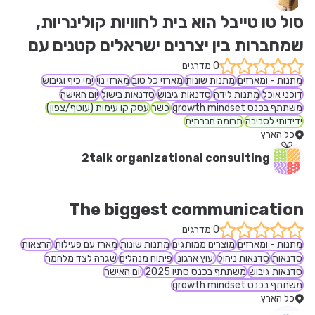
סול טו טייבל הוא בית לחוויות קולינריות, 
שמחברות בין יצרנים ישראלים קטנים עם 
הרבה נשמה, ללב של העובדים שלכן. 
0 מדרגים
מתנות - ומארזים
מתנות שונות
מארזי כל טוב
מארזי נוי
ימי כיף וגיבוש
דוכני אוכל
מתנות לידה
סדנאות גיבוש
סדנאות בישול
יום האישה
משתתף בכנס growth mindset
כשר
עסק קו עימות (עוטף/צפון)
ידידותי לסביבה
תרומה חברתית
כל הארץ
2talk organizational consulting
The biggest communication 
problem is we do not listen to 
0 מדרגים
מתנות - ומארזים
מוצרים ממותגים
מתנות שונות
מארז עם פעילות
הרצאות
סדנאות
סדנאות ניהול
יעוץ ארגוני
פיתוח מנהלים
שגרה לצד מלחמה
סדנאות גיבוש
משתתף בכנס סתיו 2025
יום האישה
The biggest communication 
משתתף בכנס growth mindset
כל הארץ
problem is we do not listen to 